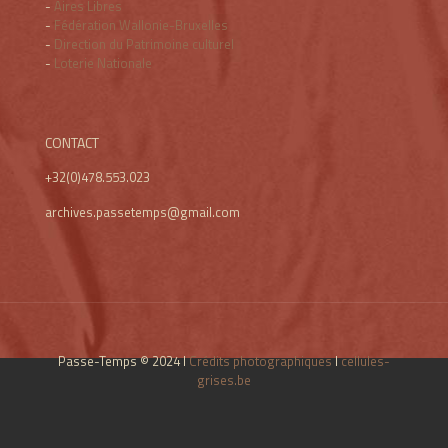
-
Aires Libres
-
Fédération Wallonie-Bruxelles
-
Direction du Patrimoine culturel
-
Loterie Nationale
CONTACT
+32(0)478.553.023
archives.passetemps@gmail.com
Passe-Temps © 2024 I
Crédits photographiques
I
cellules-
grises.be